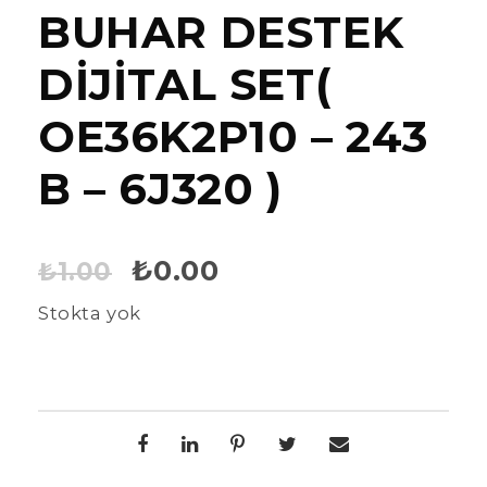
BUHAR DESTEK
DİJİTAL SET(
OE36K2P10 – 243
B – 6J320 )
O
Ş
₺
0.00
₺
1.00
Stokta yok
r
u
i
a
j
n