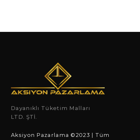
:
:
₺
₺
1
0
.
.
0
0
0
0
Dayanıklı Tüketim Malları
.
.
LTD. ŞTİ.
Aksiyon Pazarlama ©2023 | Tüm