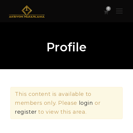
0
Profile
This content is available to
members only. Please
login
or
register
to view this area.